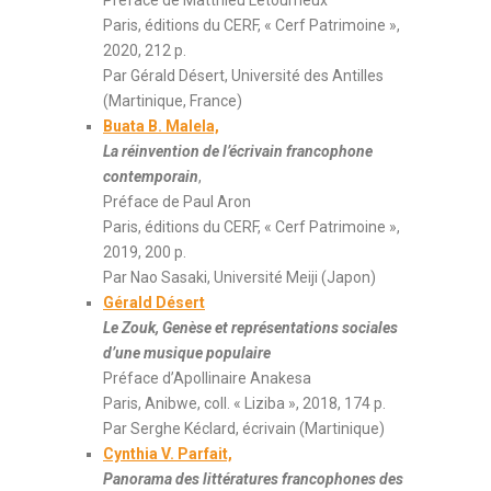
Préface de Matthieu Letourneux
Paris, éditions du CERF, « Cerf Patrimoine »,
2020, 212 p.
Par Gérald Désert, Université des Antilles
(Martinique, France)
Buata B. Malela,
La réinvention de l’écrivain francophone
contemporain
,
Préface de Paul Aron
Paris, éditions du CERF, « Cerf Patrimoine »,
2019, 200 p.
Par Nao Sasaki, Université Meiji (Japon)
Gérald Désert
Le Zouk, Genèse et représentations sociales
d’une musique populaire
Préface d’Apollinaire Anakesa
Paris, Anibwe, coll. « Liziba », 2018, 174 p.
Par Serghe Kéclard, écrivain (Martinique)
Cynthia V. Parfait,
Panorama des littératures francophones des