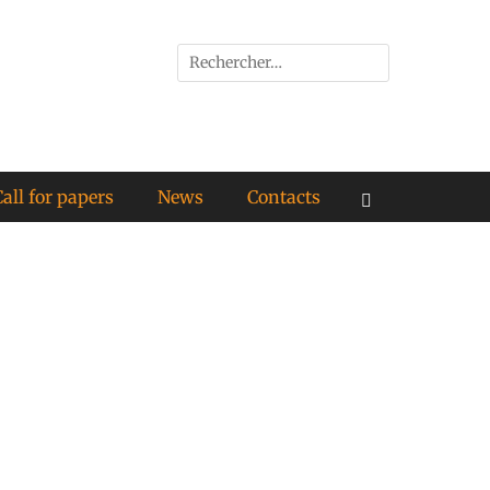
all for papers
News
Contacts