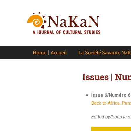
A journal of cultural studies
Journal NaKaN
Primary Menu
Home | Accueil
La Société Savante Na
Issues | Nu
Issue 6/Numéro 6
Back to Africa. Pen
Edited by/Sous la d