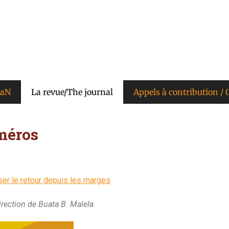
KaN
La revue/The journal
Appels à contribution / C
méros
ser le retour depuis les marges
irection de Buata B. Malela