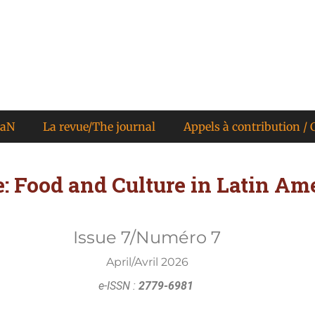
KaN
La revue/The journal
Appels à contribution / C
e: Food and Culture in Latin Am
Issue 7/Numéro 7
April/Avril 2026
e-ISSN :
2779-6981