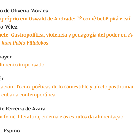
o de Oliveira Moraes
mpróprio em Oswald de Andrade: “É comê bebê pitá e caí”
o-Vélez
uete:
Gastropolítica, violencia y pedagogía del poder en
Fi
Juan Pablo Villalobos
mayer
alimento impensado
én
tación: Tecno-poéticas de lo comestible y afecto posthuma
ón cubana contemporánea
e Ferreira de Ázara
 fome: literatura, cinema e os estudos da alimentação
t-Espino