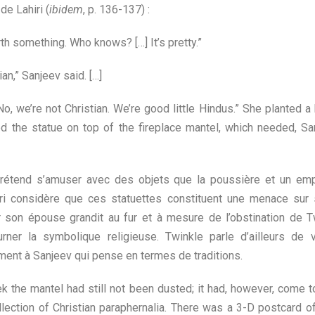
de Lahiri (
ibidem
, p. 136-137) :
rth something. Who knows? […] It’s pretty.”
ian,” Sanjeev said. […]
o, we’re not Christian. We’re good little Hindus.” She planted a 
ed the statue on top of the fireplace mantel, which needed, S
rétend s’amuser avec des objets que la poussière et un emp
ri considère que ces statuettes constituent une menace sur s
son épouse grandit au fur et à mesure de l’obstination de T
rner la symbolique religieuse. Twinkle parle d’ailleurs de 
ment à Sanjeev qui pense en termes de traditions.
k the mantel had still not been dusted; it had, however, come t
llection of Christian paraphernalia. There was a 3-D postcard o