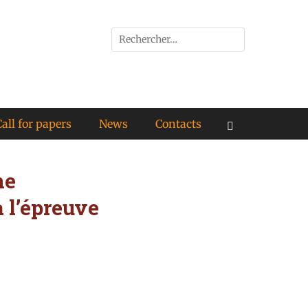
all for papers
News
Contacts
ne
 l’épreuve