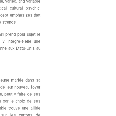
e, varied, and variable
al, cultural, psychic,
concept emphasizes that
e strands.
ri prend pour sujet le
y intègre-t-elle une
enne aux États-Unis au
e jeune mariée dans sa
 de leur nouveau foyer
re, peut y faire de ses
u par le choix de ses
kle trouve une alliée
 sur les cartons de