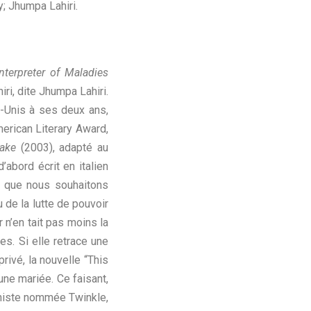
y; Jhumpa Lahiri.
Interpreter of Maladies
ri, dite Jhumpa Lahiri.
-Unis à ses deux ans,
merican Literary Award,
sake
(2003), adapté au
’abord écrit en italien
re que nous souhaitons
 de la lutte de pouvoir
 n’en tait pas moins la
es. Si elle retrace une
ivé, la nouvelle “This
ne mariée. Ce faisant,
oniste nommée Twinkle,