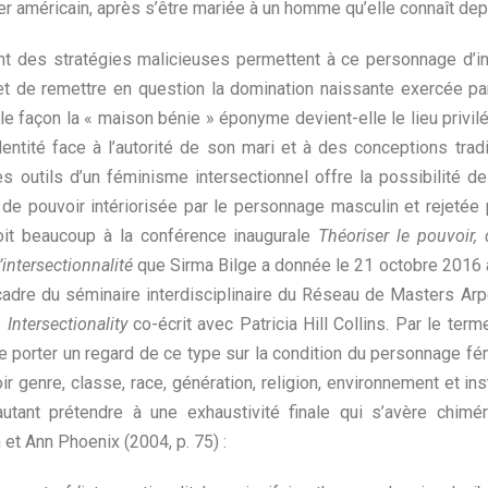
r américain, après s’être mariée à un homme qu’elle connaît dep
 des stratégies malicieuses permettent à ce personnage d’in
x et de remettre en question la domination naissante exercée p
lle façon la « maison bénie » éponyme devient-elle le lieu privil
dentité face à l’autorité de son mari et à des conceptions tradi
s outils d’un féminisme intersectionnel offre la possibilité de 
de pouvoir intériorisée par le personnage masculin et rejetée
doit beaucoup à la conférence inaugurale
Théoriser le pouvoir, 
’intersectionnalité
que Sirma Bilge a donnée le 21 octobre 2016 à
adre du séminaire interdisciplinaire du Réseau de Masters Arpè
e
Intersectionality
co-écrit avec Patricia Hill Collins. Par le terme
de porter un regard de ce type sur la condition du personnage fém
r genre, classe, race, génération, religion, environnement et inst
utant prétendre à une exhaustivité finale qui s’avère chiméri
 et Ann Phoenix (2004, p. 75) :