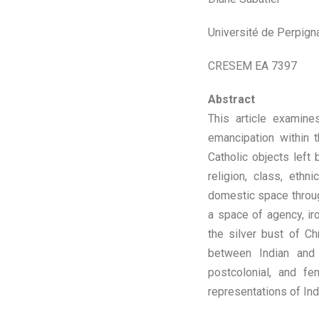
Université de Perpign
CRESEM EA 7397
Abstract
This article examine
emancipation within 
Catholic objects left
religion, class, ethn
domestic space throug
a space of agency, iro
the silver bust of Ch
between Indian and 
postcolonial, and fem
representations of In