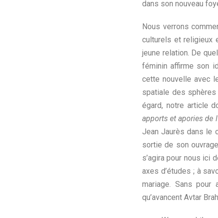
dans son nouveau foye
Nous verrons comment
culturels et religieu
jeune relation. De que
féminin affirme son i
cette nouvelle avec le
spatiale des sphères 
égard, notre article 
apports et apories de l
Jean Jaurès dans le c
sortie de son ouvrag
s’agira pour nous ici 
axes d’études ; à savoi
mariage. Sans pour a
qu’avancent Avtar Brah