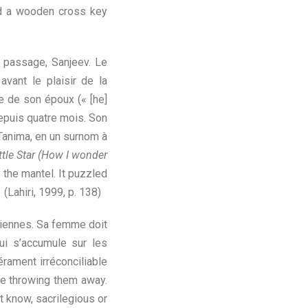
nd a wooden cross key
u passage, Sanjeev. Le
avant le plaisir de la
e de son époux (« [he]
depuis quatre mois. Son
 Tanima, en un surnom à
ttle Star (How I wonder
 the mantel. It puzzled
(Lahiri, 1999, p. 138)
ndiennes. Sa femme doit
i s’accumule sur les
rament irréconciliable
ble throwing them away.
t know, sacrilegious or