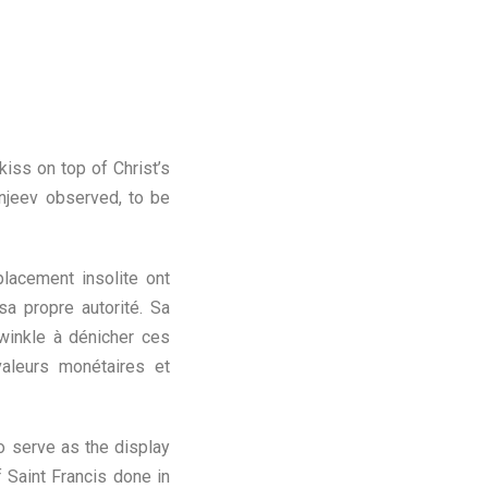
kiss on top of Christ’s
anjeev observed, to be
lacement insolite ont
a propre autorité. Sa
winkle à dénicher ces
valeurs monétaires et
o serve as the display
f Saint Francis done in