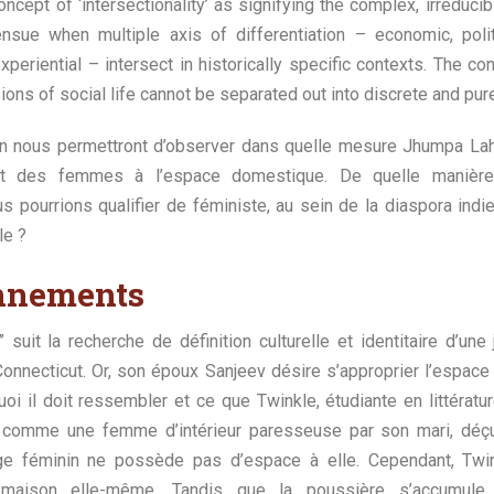
ncept of ‘intersectionality’ as signifying the complex, irreducibl
nsue when multiple axis of differentiation – economic, politic
xperiential – intersect in historically specific contexts. The 
ions of social life cannot be separated out into discrete and pur
on nous permettront d’observer dans quelle mesure Jhumpa Lahi
t des femmes à l’espace domestique. De quelle manière 
us pourrions qualifier de féministe, au sein de la diaspora indi
le ?
onnements
suit la recherche de définition culturelle et identitaire d’un
onnecticut. Or, son époux Sanjeev désire s’approprier l’espace
oi il doit ressembler et ce que Twinkle, étudiante en littératu
 comme une femme d’intérieur paresseuse par son mari, déç
ge féminin ne possède pas d’espace à elle. Cependant, Twin
 maison elle-même. Tandis que la poussière s’accumule