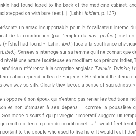
winkle had found taped to the back of the medicine cabinet, a
ad stepped on with bare feet […]. (Lahiri,
ibidem
, p. 137)
résente un amas insupportable pour le focalisateur interne d
ical de la construction (par l’emploi du
past perfect
) met en 
(« [she] had found », Lahiri,
ibid.
) face à la souffrance physiqu
ri,
ibi
d.
). Sanjeev s’interroge sur sa femme qu’il ne connait que 
rd révélé une nature facétieuse en modifiant son prénom indien,
 américain, référence à la comptine anglaise
Twinkle, Twinkle, Li
interrogation reprend celles de Sanjeev. « He studied the items on
ts own way so silly. Clearly they lacked a sense of sacredness. » 
e s’oppose à son époux qui n’entend pas renier les traditions i
son et non s’amuser à ses dépens – comme la poussière qu
Son mode discursif qui privilégie l’impératif suggère un tempé
qui multiplie les emplois du conditionnel : « “I would feel terri
portant to the people who used to live here. It would feel, I don’