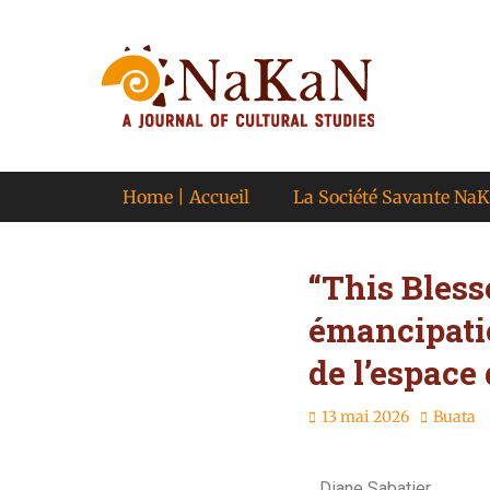
A journal of cultural studies
Journal NaKaN
Primary Menu
Home | Accueil
La Société Savante Na
“This Bless
émancipatio
de l’espace
13 mai 2026
Buata
Diane Sabatier