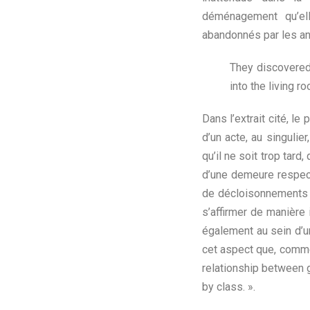
déménagement qu’ell
abandonnés par les an
They discovered 
into the living ro
Dans l’extrait cité, l
d’un acte, au singulie
qu’il ne soit trop tard
d’une demeure respect
de décloisonnements i
s’affirmer de manière
également au sein d’un
cet aspect que, comme 
relationship between 
by class. ».