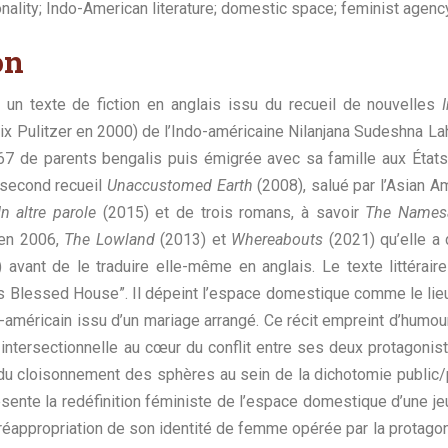
nality; Indo-American literature; domestic space; feminist agenc
on
 un texte de fiction en anglais issu du recueil de nouvelles
x Pulitzer en 2000) de l’Indo-américaine Nilanjana Sudeshna Lahi
7 de parents bengalis puis émigrée avec sa famille aux États
n second recueil
Unaccustomed Earth
(2008), salué par l’Asian A
In altre parole
(2015) et de trois romans, à savoir
The Name
 en 2006,
The Lowland
(2013) et
Whereabouts
(2021) qu’elle a d
) avant de le traduire elle-même en anglais. Le texte littérai
his Blessed House”. Il dépeint l’espace domestique comme le lieu
-américain issu d’un mariage arrangé. Ce récit empreint d’humour
intersectionnelle au cœur du conflit entre ses deux protagonist
 du cloisonnement des sphères au sein de la dichotomie public/pr
ente la redéfinition féministe de l’espace domestique d’une jeu
la réappropriation de son identité de femme opérée par la protag