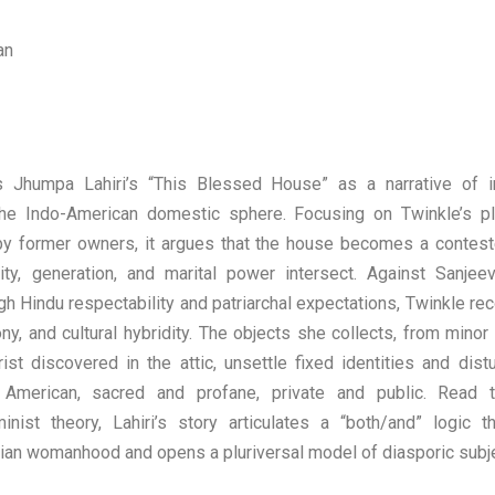
an
s Jhumpa Lahiri’s “This Blessed House” as a narrative of in
the Indo-American domestic sphere. Focusing on Twinkle’s pla
 by former owners, it argues that the house becomes a contes
icity, generation, and marital power intersect. Against Sanjee
h Hindu respectability and patriarchal expectations, Twinkle re
ny, and cultural hybridity. The objects she collects, from minor 
rist discovered in the attic, unsettle fixed identities and dist
American, sacred and profane, private and public. Read thr
inist theory, Lahiri’s story articulates a “both/and” logic t
dian womanhood and opens a pluriversal model of diasporic subje