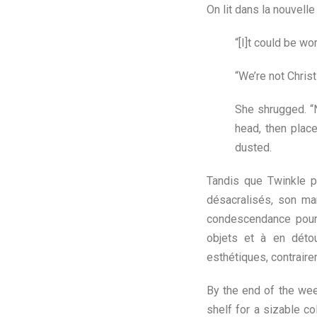
On lit dans la nouvelle 
“[I]t could be wo
“We’re not Christ
She shrugged. “N
head, then plac
dusted.
Tandis que Twinkle p
désacralisés, son ma
condescendance pour 
objets et à en détou
esthétiques, contraire
By the end of the wee
shelf for a sizable co