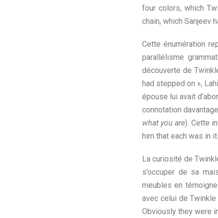
four colors, which T
chain, which Sanjeev h
Cette énumération rep
parallélisme grammat
découverte de Twinkle 
had stepped on », Lahi
épouse lui avait d’abo
connotation davantage
what you are
). Cette 
him that each was in i
La curiosité de Twinkl
s’occuper de sa mai
meubles en témoigne. 
avec celui de Twinkle 
Obviously they were im