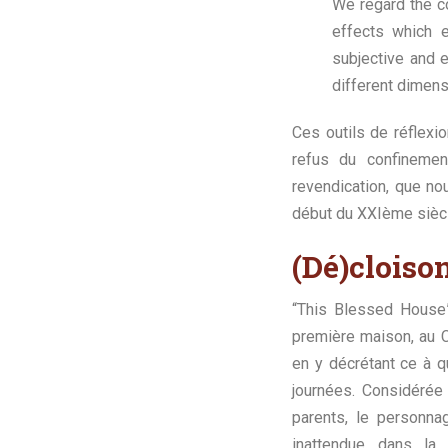
We regard the co
effects which e
subjective and e
different dimens
Ces outils de réflexi
refus du confinemen
revendication, que no
début du XXIème sièc
(Dé)clois
“This Blessed House” 
première maison, au C
en y décrétant ce à qu
journées. Considérée
parents, le personna
inattendue dans la