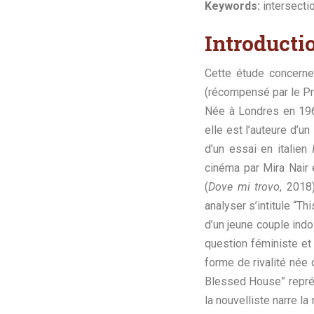
Keywords:
intersectio
Introducti
Cette étude concerne
(récompensé par le Pri
Née à Londres en 196
elle est l’auteure d’u
d’un essai en italien
cinéma par Mira Nair
(
Dove mi trovo
, 2018
analyser s’intitule “T
d’un jeune couple indo
question féministe et 
forme de rivalité née
Blessed House” représ
la nouvelliste narre 