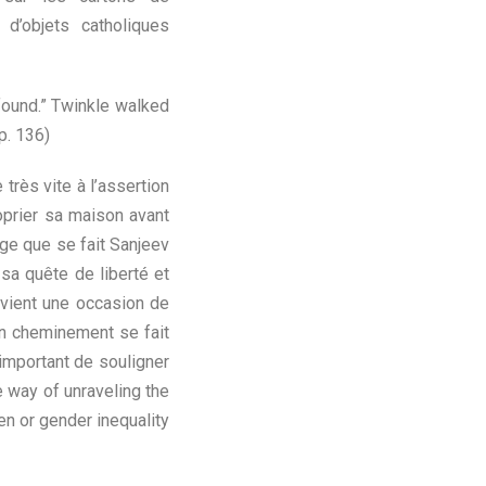
d’objets catholiques
found.” Twinkle walked
 p. 136)
très vite à l’assertion
roprier sa maison avant
mage que se fait Sanjeev
sa quête de liberté et
evient une occasion de
on cheminement se fait
 important de souligner
e way of unraveling the
n or gender inequality