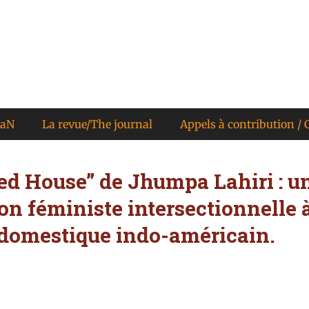
KaN
La revue/The journal
Appels à contribution / C
ed House” de Jhumpa Lahiri : u
n féministe intersectionnelle à
 domestique indo-américain.