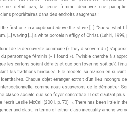
e ne défait pas, la jeune femme découvre une panoplie 
ciens propriétaires dans des endroits saugrenus :
the first one in a cupboard above the stove […]. “Guess what I 
om, […] waving […] a white porcelain effigy of Christ. (Lahiri, 1999,
e pluriel de la découverte commune (« they discovered ») s’oppose 
r, du personnage féminin (« I found »). Twinkle cherche à s’app
, que les cartons soient défaits et que son foyer ne soit qu’à l’i
ant les traditions hindoues. Elle modèle sa maison en suivant 
dentitaires. Chaque objet étranger extrait d’un lieu incongru d
 intersectionnelle, comme nous essayerons de le démontrer. S
e classe sociale que son foyer concrétise. Il est d’autant plus
l’écrit Leslie McCall (2001, p. 70) : « There has been little in th
gender and class, in terms of either class inequality among wome