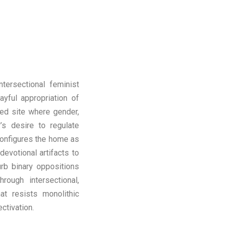
tersectional feminist
yful appropriation of
ted site where gender,
v’s desire to regulate
configures the home as
devotional artifacts to
urb binary oppositions
ough intersectional,
hat resists monolithic
ctivation.