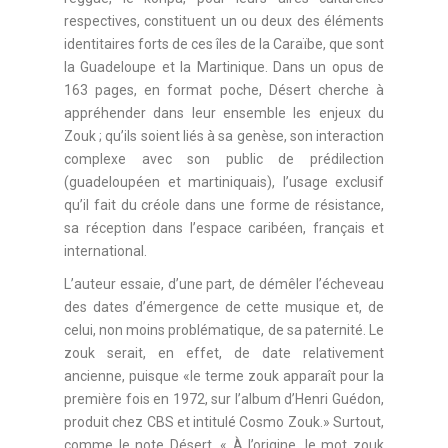
respectives, constituent un ou deux des éléments
identitaires forts de ces îles de la Caraïbe, que sont
la Guadeloupe et la Martinique. Dans un opus de
163 pages, en format poche, Désert cherche à
appréhender dans leur ensemble les enjeux du
Zouk ; qu’ils soient liés à sa genèse, son interaction
complexe avec son public de prédilection
(guadeloupéen et martiniquais), l’usage exclusif
qu’il fait du créole dans une forme de résistance,
sa réception dans l’espace caribéen, français et
international.
L’auteur essaie, d’une part, de démêler l’écheveau
des dates d’émergence de cette musique et, de
celui, non moins problématique, de sa paternité. Le
zouk serait, en effet, de date relativement
ancienne, puisque «le terme zouk apparaît pour la
première fois en 1972, sur l’album d’Henri Guédon,
produit chez CBS et intitulé Cosmo Zouk.» Surtout,
comme le note Désert, « À l’origine, le mot zouk