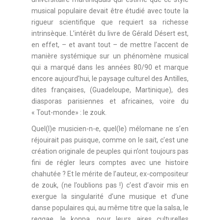
musical populaire devait être étudié avec toute la
rigueur scientifique que requiert sa richesse
intrinsèque. L’intérêt du livre de Gérald Désert est,
en effet, – et avant tout – de mettre l’accent de
manière systémique sur un phénomène musical
qui a marqué dans les années 80/90 et marque
encore aujourd’hui, le paysage culturel des Antilles,
dites françaises, (Guadeloupe, Martinique), des
diasporas parisiennes et africaines, voire du
« Tout-monde» : le zouk.
Quel(l)e musicien-n-e, quel(le) mélomane ne s’en
réjouirait pas puisque, comme on le sait, c’est une
création originale de peuples qui n’ont toujours pas
fini de régler leurs comptes avec une histoire
chahutée ? Et le mérite de l’auteur, ex-compositeur
de zouk, (ne l’oublions pas !) c’est d’avoir mis en
exergue la singularité d’une musique et d’une
danse populaires qui, au même titre que la salsa, le
reggae, le konpa, pour leurs aires culturelles