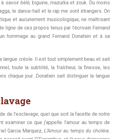
 à savoir
bèlè
, biguine, mazurka et zouk. Du moins
ragga, le dance-hall et le rap me sont étrangers. On
tique et aucunement musicologique, ne maîtrisant
ite ligne de ces propos tenus par l’écrivain Fernand
’un hommage au grand Fernand Donatien et à sa
 langue créole. Il est tout simplement beau et sait
el, toute la subtilité, la fraîcheur, la finesse, les
ons chaque jour…Donatien sait distinguer la langue
clavage
ode de l’esclavage, quel que soit la facette de notre
nt examiner ce que j’appelle l’amour au temps de
riel Garcia Marquez,
L’Amour au temps du choléra.