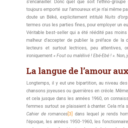
s’encanailler. Donc quel que soit l’ethno-group
toujours emporté sur l’amoureux et je n’ai même pa
doute un Béké, explicitement intitulé
Nuits d’org
termes crus les parties fines, pour employer un 
Véritable best-seller qui a été réédité pas moins d
malheur d’accepter de publier la préface de la d
lecteurs et surtout lectrices, peu attentives, 
ironiquement
« Fout ou malélivé ! Ebé-Ebé ! »
. Non,
La langue de l’amour aux
Longtemps, il y eut une bipartition, au niveau de
chansons joyeuses ou guerrières en créole. Même 
et cela jusque dans les années 1960, on connaiss
femmes surtout se plaisaient à chanter. Cela m’a si
Cahier de romances
[3]
dans lequel je rends hom
l’époque, les années 1950-1960, les fonctionnair