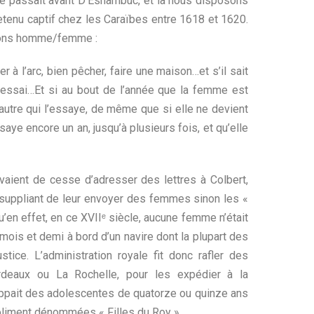
i se passait avant D’Esnambuc, et là nous disposons
etenu captif chez les Caraïbes entre 1618 et 1620.
ations homme/femme :
er à l’arc, bien pêcher, faire une maison…et s’il sait
 à l’essai…Et si au bout de l’année que la femme est
 autre qui l’essaye, de même que si elle ne devient
saye encore un an, jusqu’à plusieurs fois, et qu’elle
avaient de cesse d’adresser des lettres à Colbert,
 suppliant de leur envoyer des femmes sinon les «
u’en effet, en ce XVIIᵉ siècle, aucune femme n’était
ois et demi à bord d’un navire dont la plupart des
tice. L’administration royale fit donc rafler des
rdeaux ou La Rochelle, pour les expédier à la
nappait des adolescentes de quatorze ou quinze ans
oliment dénommées « Filles du Roy ».