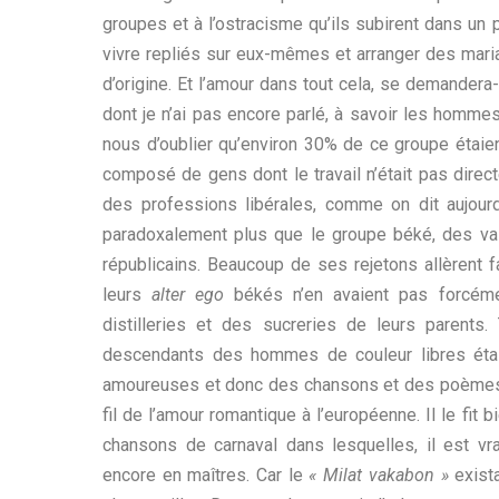
groupes et à l’ostracisme qu’ils subirent dans un 
vivre repliés sur eux-mêmes et arranger des mari
d’origine. Et l’amour dans tout cela, se demandera
dont je n’ai pas encore parlé, à savoir les homme
nous d’oublier qu’environ 30% de ce groupe étaien
composé de gens dont le travail n’était pas direct
des professions libérales, comme on dit aujourd’h
paradoxalement plus que le groupe béké, des vale
républicains. Beaucoup de ses rejetons allèrent 
leurs
alter ego
békés n’en avaient pas forcément
distilleries et des sucreries de leurs parents.
descendants des hommes de couleur libres éta
amoureuses et donc des chansons et des poèmes, v
fil de l’amour romantique à l’européenne. Il le fit
chansons de carnaval dans lesquelles, il est vrai
encore en maîtres. Car le
« Milat vakabon »
exista