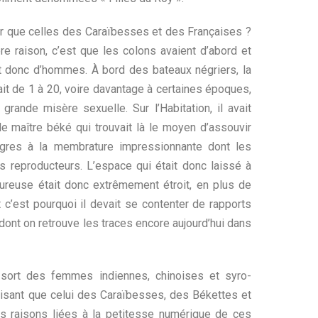
ur que celles des Caraïbesses et des Françaises ?
re raison, c’est que les colons avaient d’abord et
t donc d’hommes. À bord des bateaux négriers, la
t de 1 à 20, voire davantage à certaines époques,
rande misère sexuelle. Sur l’Habitation, il avait
le maître béké qui trouvait là le moyen d’assouvir
ègres à la membrature impressionnante dont les
s reproducteurs. L’espace qui était donc laissé à
oureuse était donc extrêmement étroit, en plus de
t c’est pourquoi il devait se contenter de rapports
 dont on retrouve les traces encore aujourd’hui dans
e sort des femmes indiennes, chinoises et syro-
luisant que celui des Caraïbesses, des Békettes et
 raisons liées à la petitesse numérique de ces