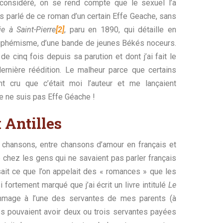
e considéré, on se rend compte que le sexuel l’a
s parlé de ce roman d’un certain Effe Geache, sans
ie à Saint-Pierre
[2]
, paru en 1890, qui détaille en
euphémisme, d’une bande de jeunes Békés noceurs.
e cinq fois depuis sa parution et dont j’ai fait le
ernière réédition. Le malheur parce que certains
ont cru que c’était moi l’auteur et me lançaient
 je ne suis pas Effe Géache !
 Antilles
s chansons, entre chansons d’amour en français et
chez les gens qui ne savaient pas parler français
ait ce que l’on appelait des « romances » que les
 fortement marqué que j’ai écrit un livre intitulé
Le
mage à l’une des servantes de mes parents (à
es pouvaient avoir deux ou trois servantes payées