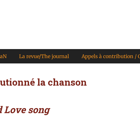
KaN
La revue/The journal
Appels à contribution / C
utionné la chanson
d Love song