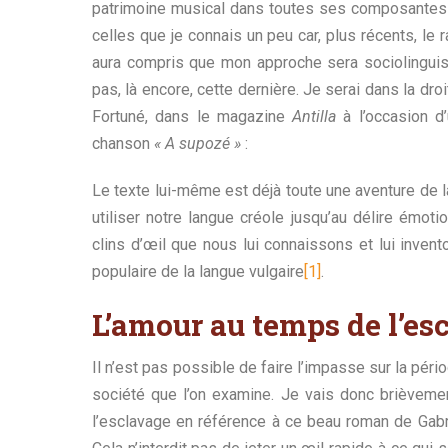
patrimoine musical dans toutes ses composantes
celles que je connais un peu car, plus récents, le 
aura compris que mon approche sera sociolinguis
pas, là encore, cette dernière. Je serai dans la dro
Fortuné, dans le magazine
Antilla
à l’occasion d
chanson
« A supozé »
:
Le texte lui-même est déjà toute une aventure de la
utiliser notre langue créole jusqu’au délire émotionn
clins d’œil que nous lui connaissons et lui invent
populaire de la langue vulgaire
[1]
.
L’amour au temps de l’es
Il n’est pas possible de faire l’impasse sur la péri
société que l’on examine. Je vais donc brièveme
l’esclavage en référence à ce beau roman de Gab