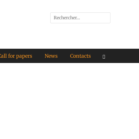
all for papers
News
Contacts