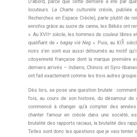
D’abord, parce que cette dernière a été par qua
locuteurs.
La Charte culturelle
créole, publiée 
Recherches en Espace Créole), parle plutôt de reni
enrichis grâce au sucre de canne, les Békés ont reni
». Au XVIIᵉ siècle, les hommes de couleur libres et 
qualifiant de
« bagay vié Neg ».
Puis, au XIXͤ sièc
noirs s’en sont eux aussi détournés au motif qu’il
citoyenneté française dont la marque première est 
derniers arrivés – Indiens, Chinois et Syro-libanai
ont fait exactement comme les trois autres groupe
Dès lors, se pose une question brutale : comment 
fois, au cours de son histoire, du désamour de c
commencé à changer qu’à compter des années 
chanter l’amour en créole dans une société, es
brutalité des rapports raciaux, la brutalité des rap
Telles sont donc les questions que je vais tenter