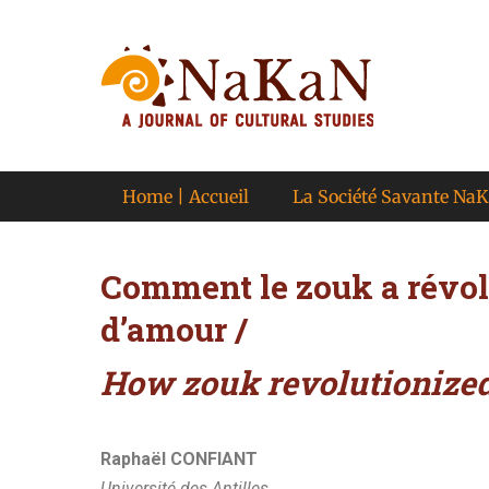
A journal of cultural studies
Journal NaKaN
Primary Menu
Home | Accueil
La Société Savante Na
Comment le zouk a révol
d’amour /
How zouk revolutionize
Raphaël CONFIANT
Université des Antilles