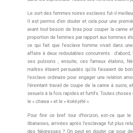
Le sort des femmes noires esclaves fut-il meille
Il est permis d’en douter et cela pour une premiè
avant tout besoin de bras pour couper la canne e
proportion de femmes par rapport aux hommes étai
ce qui fait que l’esclave homme vivait dans une g
affaire à deux redoutables concurrents : d’abord, 
ses pulsions ; ensuite, ces fameux étalons, N
maîtres étaient persuadés qu’ils faisaient de bon
l’esclave ordinaire pour engager une relation am
l’éreintant travail de coupe de la canne à sucre, e
sexuels à la fois rapides et furtifs. Toutes choses
le
« chawa »
et le
« koké-jété ».
Pour finir ce bref tour d’horizon, est-ce que l
libanaises, arrivées après l’esclavage fut plus re
des Négresses ? On peut en douter car pour des