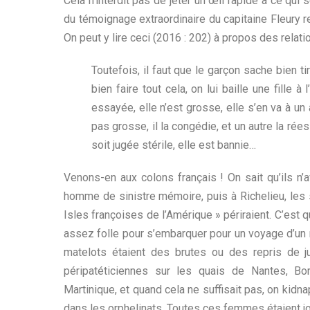
Cela n’interdit pas de jeter un œil rapide à ce qu
du témoignage extraordinaire du capitaine Fleury r
On peut y lire ceci (2016 : 202) à propos des rel
Toutefois, il faut que le garçon sache bien tir
bien faire tout cela, on lui baille une fille
essayée, elle n’est grosse, elle s’en va à un
pas grosse, il la congédie, et un autre la rées
soit jugée stérile, elle est bannie…
Venons-en aux colons français ! On sait qu’ils n’
homme de sinistre mémoire, puis à Richelieu, les
Isles françoises de l’Amérique » périraient. C’est q
assez folle pour s’embarquer pour un voyage d’un m
matelots étaient des brutes ou des repris de jus
péripatéticiennes sur les quais de Nantes, Bo
Martinique, et quand cela ne suffisait pas, on kid
dans les orphelinats. Toutes ces femmes étaient j