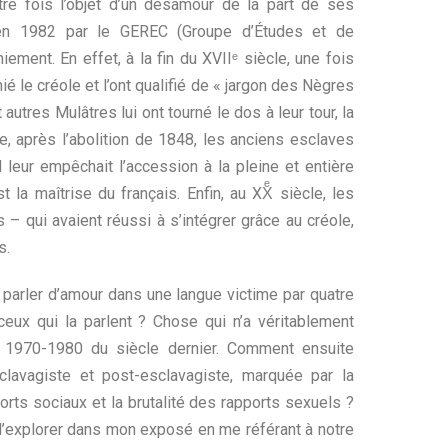
tre fois l’objet d’un désamour de la part de ses
en 1982 par le GEREC (Groupe d’Études et de
ement. En effet, à la fin du XVIIᵉ siècle, une fois
é le créole et l’ont qualifié de « jargon des Nègres
autres Mulâtres lui ont tourné le dos à leur tour, la
le, après l’abolition de 1848, les anciens esclaves
 leur empêchait l’accession à la pleine et entière
la maîtrise du français. Enfin, au XXͤ siècle, les
s – qui avaient réussi à s’intégrer grâce au créole,
s.
parler d’amour dans une langue victime par quatre
eux qui la parlent ? Chose qui n’a véritablement
1970-1980 du siècle dernier. Comment ensuite
clavagiste et post-esclavagiste, marquée par la
ports sociaux et la brutalité des rapports sexuels ?
 d’explorer dans mon exposé en me référant à notre