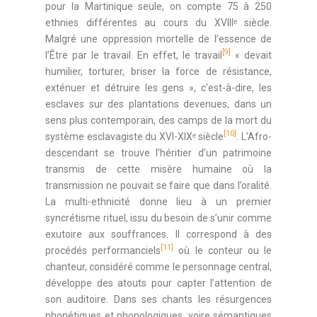
pour la Martinique seule, on compte 75 à 250
ethnies différentes au cours du XVIIIᵉ siècle.
Malgré une oppression mortelle de l’essence de
[9]
l’Être par le travail. En effet, le travail
« devait
humilier, torturer, briser la force de résistance,
exténuer et détruire les gens », c’est-à-dire, les
esclaves sur des plantations devenues, dans un
sens plus contemporain, des camps de la mort du
[10]
système esclavagiste du XVI-XIXᵉ siècle
. L’Afro-
descendant se trouve l’héritier d’un patrimoine
transmis de cette misère humaine où la
transmission ne pouvait se faire que dans l’oralité.
La multi-ethnicité donne lieu à un premier
syncrétisme rituel, issu du besoin de s’unir comme
exutoire aux souffrances. Il correspond à des
[11]
procédés performanciels
où le conteur ou le
chanteur, considéré comme le personnage central,
développe des atouts pour capter l’attention de
son auditoire. Dans ses chants les résurgences
phonétiques et phonologiques, voire sémantiques