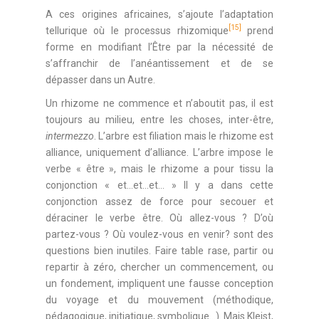
A ces origines africaines, s’ajoute l’adaptation
[15]
tellurique où le processus rhizomique
prend
forme en modifiant l’Être par la nécessité de
s’affranchir de l’anéantissement et de se
dépasser dans un Autre.
Un rhizome ne commence et n’aboutit pas, il est
toujours au milieu, entre les choses, inter-être,
intermezzo
. L’arbre est filiation mais le rhizome est
alliance, uniquement d’alliance. L’arbre impose le
verbe « être », mais le rhizome a pour tissu la
conjonction « et…et…et… » Il y a dans cette
conjonction assez de force pour secouer et
déraciner le verbe être. Où allez-vous ? D’où
partez-vous ? Où voulez-vous en venir? sont des
questions bien inutiles. Faire table rase, partir ou
repartir à zéro, chercher un commencement, ou
un fondement, impliquent une fausse conception
du voyage et du mouvement (méthodique,
pédagogique, initiatique, symbolique…). Mais Kleist,