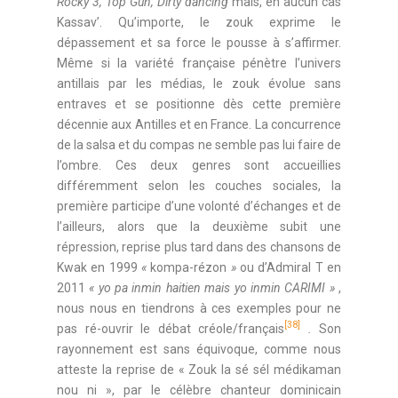
Rocky 3, Top Gun, Dirty dancing
mais, en aucun cas
Kassav’. Qu’importe, le zouk exprime le
dépassement et sa force le pousse à s’affirmer.
Même si la variété française pénètre l’univers
antillais par les médias, le zouk évolue sans
entraves et se positionne dès cette première
décennie aux Antilles et en France. La concurrence
de la salsa et du compas ne semble pas lui faire de
l’ombre. Ces deux genres sont accueillies
différemment selon les couches sociales, la
première participe d’une volonté d’échanges et de
l’ailleurs, alors que la deuxième subit une
répression, reprise plus tard dans des chansons de
Kwak en 1999
«
kompa-rézon
»
ou d’Admiral T en
2011
« yo pa inmin haitien mais yo inmin
CARIMI
»
,
nous nous en tiendrons à ces exemples pour ne
[38]
pas ré-ouvrir le débat créole/français
.
Son
rayonnement est sans équivoque, comme nous
atteste la reprise de « Zouk la sé sél médikaman
nou ni », par le célèbre chanteur dominicain