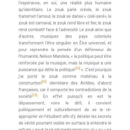
l’espérance, en soi, une réalité plus humaine
qu’identitaire. Le zouk parle créole, le zouk
transmet l’amour, le zouk se danse « colé-seré», le
zouk est carnaval, le zouk rend libre et fier, le zouk
rend combatif face à l’adversité. Le zouk ainsi que
d’autres musiques des pays colonisés
transforment l’être singulier en Être universel, et
pour reprendre la pensée d’un défenseur de
l’humanité, Nelson Mandela, « la politique peut être
renforcée par la musique, mais la musique a une
[29]
puissance qui défie la politique
». C’est pourquoi
j’ai porté le zouk comme matériau à la
[30]
construction
identitaire des Antilles, d’abord
françaises, car il comporte les contradictions de la
[31]
société
. En effet puisqu’il en est le
dépassement, voire le défi, il convient
politiquement et culturellement de se le ré-
approprier en l’étudiant afin d’y déceler les secrets
de vérité pourtant visible en surface à entendre le
refrain « zouk la sé sèl medicamen nou ni » ou « pa