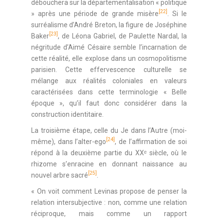
débouchera sur la départementalisation « politique
[22]
» après une période de grande misère
. Si le
surréalisme d’André Breton, la figure de Joséphine
[23]
Baker
, de Léona Gabriel, de Paulette Nardal, la
négritude d’Aimé Césaire semble l’incarnation de
cette réalité, elle explose dans un cosmopolitisme
parisien. Cette effervescence culturelle se
mélange aux réalités coloniales en valeurs
caractérisées dans cette terminologie « Belle
époque », qu’il faut donc considérer dans la
construction identitaire.
La troisième étape, celle du Je dans l’Autre (moi-
[24]
même), dans l’alter-ego
, de l’affirmation de soi
répond à la deuxième partie du XXᵉ siècle, où le
rhizome s’enracine en donnant naissance au
[25]
nouvel arbre sacré
.
« On voit comment Levinas propose de penser la
relation intersubjective : non, comme une relation
réciproque, mais comme un rapport