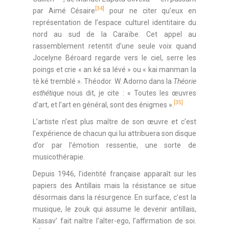
[34]
par Aimé Césaire
pour ne citer qu’eux en
représentation de l’espace culturel identitaire du
nord au sud de la Caraïbe. Cet appel au
rassemblement retentit d’une seule voix quand
Jocelyne Béroard regarde vers le ciel, serre les
poings et crie « an ké sa lévé » ou « kai manman la
tè ké tremblé ». Théodor. W. Adorno dans la
Théorie
esthétique
nous dit, je cite : « Toutes les œuvres
[35]
d’art, et l’art en général, sont des énigmes ».
L’artiste n’est plus maître de son œuvre et c’est
l’expérience de chacun qui lui attribuera son disque
d’or par l’émotion ressentie, une sorte de
musicothérapie.
Depuis 1946, l’identité française apparaît sur les
papiers des Antillais mais la résistance se situe
désormais dans la résurgence. En surface, c’est la
musique, le zouk qui assume le devenir antillais,
Kassav’ fait naître l’alter-ego, l’affirmation de soi.