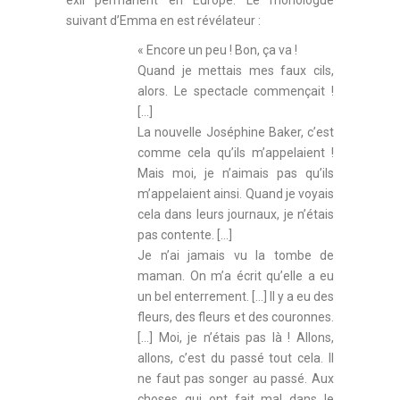
exil permanent en Europe. Le monologue
suivant d’Emma en est révélateur :
« Encore un peu ! Bon, ça va !
Quand je mettais mes faux cils,
alors. Le spectacle commençait !
[…]
La nouvelle Joséphine Baker, c’est
comme cela qu’ils m’appelaient !
Mais moi, je n’aimais pas qu’ils
m’appelaient ainsi. Quand je voyais
cela dans leurs journaux, je n’étais
pas contente. […]
Je n’ai jamais vu la tombe de
maman. On m’a écrit qu’elle a eu
un bel enterrement. […] Il y a eu des
fleurs, des fleurs et des couronnes.
[…] Moi, je n’étais pas là ! Allons,
allons, c’est du passé tout cela. Il
ne faut pas songer au passé. Aux
choses qui ont fait mal dans le