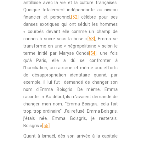
antillaise avec la vie et la culture françaises.
Quoique totalement indépendante au niveau
financier et personnel,
[52]
célèbre pour ses
danses exotiques qui ont séduit les hommes
« courbés devant elle comme un champ de
cannes à sucre sous la brise »
[53]
, Emma se
transforme en une « négropolitaine » selon le
terme initié par Maryse Condé
[54]
, une fois
qu’à Paris, elle a dû se confronter à
l’humiliation, au racisme et même aux efforts
de désappropriation identitaire quand, par
exemple, il lui fut demandé de changer son
nom d’Emma Boisgris. De même, Emma
raconte : « Au début, ils m’avaient demandé de
changer mon nom. ‘‘Emma Boisgris, cela fait
trop, trop ordinaire’’. J’ai refusé. Emma Boisgris,
j’étais née. Emma Boisgris, je resterais.
Boisgris »
[55]
.
Quant à Ismaël, dès son arrivée à la capitale