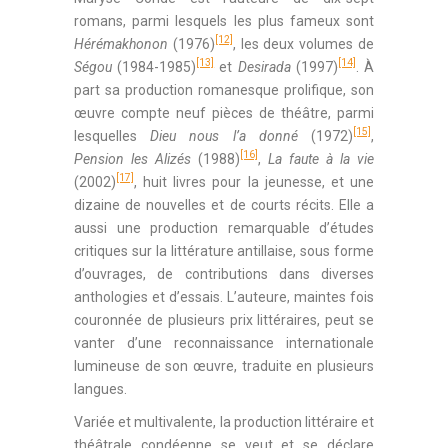
romans, parmi lesquels les plus fameux sont
[12]
Hérémakhonon
(1976)
, les deux volumes de
[13]
[14]
Ségou
(1984-1985)
et
Desirada
(1997)
. À
part sa production romanesque prolifique, son
œuvre compte neuf pièces de théâtre, parmi
[15]
lesquelles
Dieu nous l’a donné
(1972)
,
[16]
Pension les Alizés
(1988)
,
La faute à la vie
[17]
(2002)
, huit livres pour la jeunesse, et une
dizaine de nouvelles et de courts récits. Elle a
aussi une production remarquable d’études
critiques sur la littérature antillaise, sous forme
d’ouvrages, de contributions dans diverses
anthologies et d’essais. L’auteure, maintes fois
couronnée de plusieurs prix littéraires, peut se
vanter d’une reconnaissance internationale
lumineuse de son œuvre, traduite en plusieurs
langues.
Variée et multivalente, la production littéraire et
théâtrale condéenne se veut et se déclare