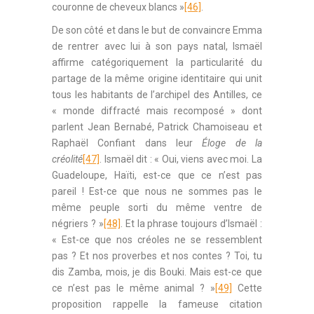
couronne de cheveux blancs »
[46]
.
De son côté et dans le but de convaincre Emma
de rentrer avec lui à son pays natal, Ismaël
affirme catégoriquement la particularité du
partage de la même origine identitaire qui unit
tous les habitants de l’archipel des Antilles, ce
« monde diffracté mais recomposé » dont
parlent Jean Bernabé, Patrick Chamoiseau et
Raphaël Confiant dans leur
Éloge de la
créolité
[47]
. Ismaël dit : « Oui, viens avec moi. La
Guadeloupe, Haïti, est-ce que ce n’est pas
pareil ! Est-ce que nous ne sommes pas le
même peuple sorti du même ventre de
négriers ? »
[48]
. Et la phrase toujours d’Ismaël :
« Est-ce que nos créoles ne se ressemblent
pas ? Et nos proverbes et nos contes ? Toi, tu
dis Zamba, mois, je dis Bouki. Mais est-ce que
ce n’est pas le même animal ? »
[49]
Cette
proposition rappelle la fameuse citation