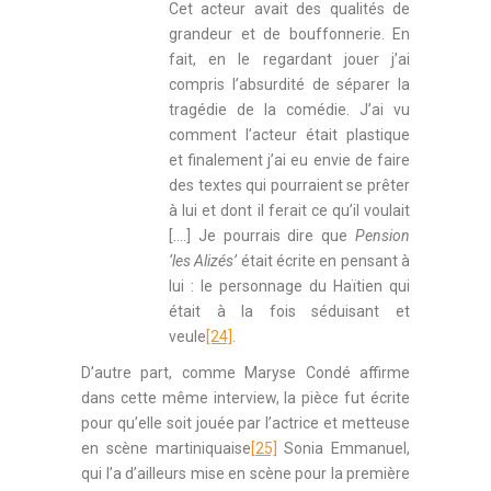
Cet acteur avait des qualités de
grandeur et de bouffonnerie. En
fait, en le regardant jouer j’ai
compris l’absurdité de séparer la
tragédie de la comédie. J’ai vu
comment l’acteur était plastique
et finalement j’ai eu envie de faire
des textes qui pourraient se prêter
à lui et dont il ferait ce qu’il voulait
[….] Je pourrais dire que
Pension
‘les Alizés’
était écrite en pensant à
lui : le personnage du Haïtien qui
était à la fois séduisant et
veule
[24]
.
D’autre part, comme Maryse Condé affirme
dans cette même interview, la pièce fut écrite
pour qu’elle soit jouée par l’actrice et metteuse
en scène martiniquaise
[25]
Sonia Emmanuel,
qui l’a d’ailleurs mise en scène pour la première