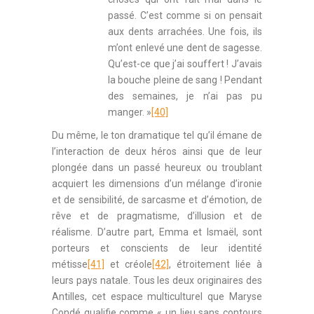
passé. C’est comme si on pensait
aux dents arrachées. Une fois, ils
m’ont enlevé une dent de sagesse.
Qu’est-ce que j’ai souffert ! J’avais
la bouche pleine de sang ! Pendant
des semaines, je n’ai pas pu
manger. »
[40]
Du même, le ton dramatique tel qu’il émane de
l’interaction de deux héros ainsi que de leur
plongée dans un passé heureux ou troublant
acquiert les dimensions d’un mélange d’ironie
et de sensibilité, de sarcasme et d’émotion, de
rêve et de pragmatisme, d’illusion et de
réalisme. D’autre part, Emma et Ismaël, sont
porteurs et conscients de leur identité
métisse
[41]
et créole
[42]
, étroitement liée à
leurs pays natale. Tous les deux originaires des
Antilles, cet espace multiculturel que Maryse
Condé qualifie comme « un lieu sans contours