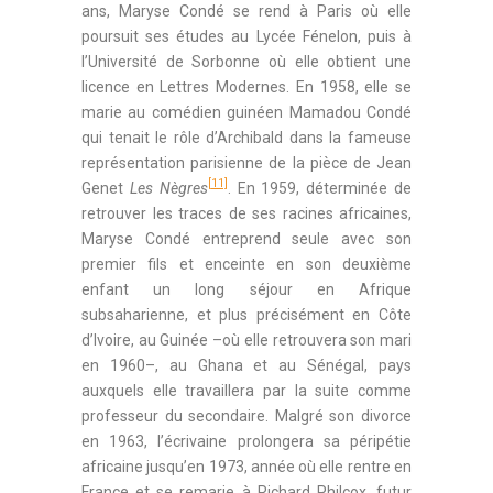
ans, Maryse Condé se rend à Paris où elle
poursuit ses études au Lycée Fénelon, puis à
l’Université de Sorbonne où elle obtient une
licence en Lettres Modernes. En 1958, elle se
marie au comédien guinéen Mamadou Condé
qui tenait le rôle d’Archibald dans la fameuse
représentation parisienne de la pièce de Jean
[11]
Genet
Les Nègres
. En 1959, déterminée de
retrouver les traces de ses racines africaines,
Maryse Condé entreprend seule avec son
premier fils et enceinte en son deuxième
enfant un long séjour en Afrique
subsaharienne, et plus précisément en Côte
d’Ivoire, au Guinée –où elle retrouvera son mari
en 1960–, au Ghana et au Sénégal, pays
auxquels elle travaillera par la suite comme
professeur du secondaire. Malgré son divorce
en 1963, l’écrivaine prolongera sa péripétie
africaine jusqu’en 1973, année où elle rentre en
France et se remarie à Richard Philcox, futur