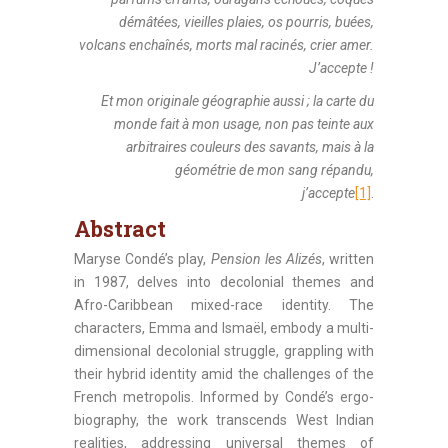
démâtées, vieilles plaies, os pourris, buées,
volcans enchaînés, morts mal racinés, crier amer.
J’accepte !
Et mon originale géographie aussi ; la carte du
monde fait à mon usage, non pas teinte aux
arbitraires couleurs des savants, mais à la
géométrie de mon sang répandu,
j’accepte
[1]
.
Abstract
Maryse Condé’s play,
Pension les Alizés
, written
in 1987, delves into decolonial themes and
Afro-Caribbean mixed-race identity. The
characters, Emma and Ismaël, embody a multi-
dimensional decolonial struggle, grappling with
their hybrid identity amid the challenges of the
French metropolis. Informed by Condé’s ergo-
biography, the work transcends West Indian
realities, addressing universal themes of