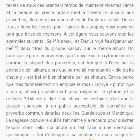
textes de zouk des premiers temps de maintenir vivantes l’âme
et la beauté du créole notamment à travers le recours aux
proverbes, éléments incontournables de l’oraliture créole. On en
trouve dans les textes, pour illustrer des propos, mais aussi en
tant que titres de chansons. À cet égard nous pouvons citer les
exemples suivants :
Sa ki la pouw…
et
Tout’ la rivyè ka déçan’an lan
[18]
mè
,
deux titres du groupe Kassav’ sur le même album. On
note que le premier proverbe, qui s’articule sur un rythme binaire,
comme la plupart des proverbes, est tronqué à l’écrit sur la
pochette de l’album, alors que sa moitié manquante « dlo pa ka
chayé-y » est bel et bien chantée par les chœurs. Est-ce parce
que traditionnellement on emploie le mot « larivyè » plutôt que
« dlo », choisi probablement pour respecter le rythme et la
mélodie ? Difficile à dire. Une chose est certaine, c’est que le
groupe s’adresse à un public susceptible de connaître ce
proverbe commun dans les deux îles, Guadeloupe et Martinique.
La sagesse populaire qui l’a fait naître y a recours pour susciter
l’espoir chez celui qui doute ou fait face à une déception
quelconque. « Nul n’échappe à sa destinée » nous indique le