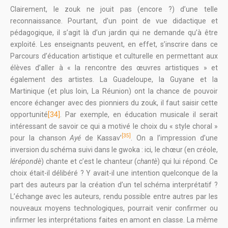
Clairement, le zouk ne jouit pas (encore ?) d’une telle
reconnaissance. Pourtant, d’un point de vue didactique et
pédagogique, il s’agit là d’un jardin qui ne demande qu’à être
exploité. Les enseignants peuvent, en effet, s’inscrire dans ce
Parcours d’éducation artistique et culturelle en permettant aux
élèves d’aller à « la rencontre des œuvres artistiques » et
également des artistes. La Guadeloupe, la Guyane et la
Martinique (et plus loin, La Réunion) ont la chance de pouvoir
encore échanger avec des pionniers du zouk, il faut saisir cette
opportunité
[34]
. Par exemple, en éducation musicale il serait
intéressant de savoir ce qui a motivé le choix du « style choral »
[35]
pour la chanson
Ayé
de Kassav’
. On a l’impression d’une
inversion du schéma suivi dans le gwoka : ici, le chœur (en créole,
lérépondè
) chante et c’est le chanteur (
chantè
) qui lui répond. Ce
choix était-il délibéré ? Y avait-il une intention quelconque de la
part des auteurs par la création d’un tel schéma interprétatif ?
L’échange avec les auteurs, rendu possible entre autres par les
nouveaux moyens technologiques, pourrait venir confirmer ou
infirmer les interprétations faites en amont en classe. La même