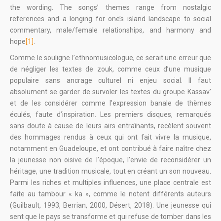
the wording. The songs’ themes range from nostalgic
references and a longing for one’s island landscape to social
commentary, male/female relationships, and harmony and
hope
[1]
.
Comme le souligne l’ethnomusicologue, ce serait une erreur que
de négliger les textes de zouk, comme ceux d’une musique
populaire sans ancrage culturel ni enjeu social. Il faut
absolument se garder de survoler les textes du groupe Kassav’
et de les considérer comme l’expression banale de thèmes
éculés, faute d’inspiration. Les premiers disques, remarqués
sans doute à cause de leurs airs entraînants, recèlent souvent
des hommages rendus à ceux qui ont fait vivre la musique,
notamment en Guadeloupe, et ont contribué à faire naître chez
la jeunesse non oisive de l’époque, l’envie de reconsidérer un
héritage, une tradition musicale, tout en créant un son nouveau.
Parmi les riches et multiples influences, une place centrale est
faite au tambour « ka », comme le notent différents auteurs
(Guilbault, 1993, Berrian, 2000, Désert, 2018). Une jeunesse qui
sent que le pays se transforme et qui refuse de tomber dans les