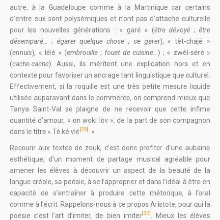
autre, à la Guadeloupe comme à la Martinique car certains
d’entre eux sont polysémiques et n’ont pas d’attache culturelle
pour les nouvelles générations : « garé » (
être dévoyé ; être
désemparé… ; égarer quelque chose ; se garer
), « tèt-chajé »
(
ennuis
), « lélé » (
embrouille ; fouet de cuisine
…) ; « zwèl-séré »
(
cache-cache
). Aussi, ils méritent une explication hors et en
contexte pour favoriser un ancrage tant linguistique que culturel.
Effectivement, si la roquille est une très petite mesure liquide
utilisée auparavant dans le commerce, on comprend mieux que
Tanya Saint-Val se plaigne de ne recevoir que cette infime
quantité d’amour, « on woki lòv », de la part de son compagnon
[29]
dans le titre « Té ké vlé
. »
Recourir aux textes de zouk, c’est donc profiter d’une aubaine
esthétique, d’un moment de partage musical agréable pour
amener les élèves à découvrir un aspect de la beauté de la
langue créole, sa poésie, à se l’approprier et dans l’idéal à être en
capacité de s’entraîner à produire cette rhétorique, à l’oral
comme à l’écrit. Rappelons-nous à ce propos Aristote, pour qui la
[30]
poésie c’est l’art d’imiter, de bien imiter
. Mieux les élèves