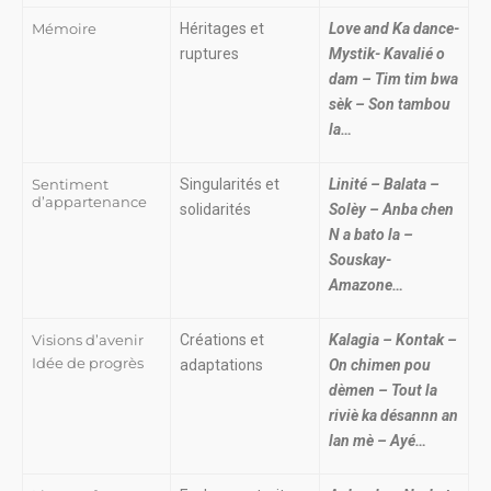
Mémoire
Héritages et
Love and Ka dance-
ruptures
Mystik- Kavalié o
dam – Tim tim bwa
sèk – Son tambou
la…
Sentiment
Singularités et
Linité – Balata –
d’appartenance
solidarités
Solèy – Anba chen
N a bato la –
Souskay-
Amazone…
Visions d’avenir
Créations et
Kalagia – Kontak –
Idée de progrès
adaptations
On chimen pou
dèmen – Tout la
riviè ka désannn an
lan mè – Ayé…