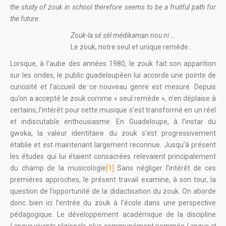
the study of zouk in school therefore seems to be a fruitful path for
the future.
Zouk-la sé sèl médikaman nou ni …
Le zouk, notre seul et unique remède…
Lorsque, à l’aube des années 1980, le zouk fait son apparition
sur les ondes, le public guadeloupéen lui accorde une pointe de
curiosité et l’accueil de ce nouveau genre est mesuré. Depuis
qu’on a accepté le zouk comme « seul remède », n’en déplaise à
certains, l’intérêt pour cette musique s’est transformé en un réel
et indiscutable enthousiasme. En Guadeloupe, à l’instar du
gwoka, la valeur identitaire du zouk s’est progressivement
établie et est maintenant largement reconnue. Jusqu’à présent
les études qui lui étaient consacrées relevaient principalement
du champ de la musicologie
[1]
Sans négliger l’intérêt de ces
premières approches, le présent travail examine, à son tour, la
question de l’opportunité de la didactisation du zouk. On aborde
donc bien ici l’entrée du zouk à l’école dans une perspective
pédagogique. Le développement académique de la discipline