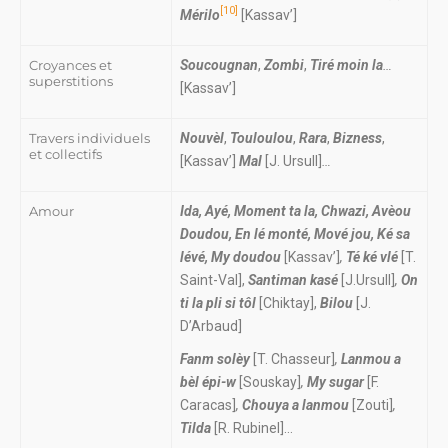
[10]
Mérilo
[Kassav’]
Croyances et
Soucougnan
,
Zombi
,
Tiré moin la
…
superstitions
[Kassav’]
Travers individuels
Nouvèl
,
Touloulou
,
Rara
,
Bizness
,
et collectifs
[Kassav’]
Mal
[J. Ursull]
…
Amour
Ida, Ayé, Moment ta la, Chwazi, Avèou
Doudou, En
lé
monté, Mové jou, Ké sa
lévé, My doudou
[Kassav’]
,
Té ké
vlé
[T.
Saint-Val],
Santiman kasé
[J.Ursull]
,
On
ti la pli si tôl
[Chiktay],
Bilou
[J.
D’Arbaud]
Fanm solèy
[T. Chasseur]
,
Lanmou a
bèl épi-w
[Souskay]
,
My sugar
[F.
Caracas]
,
Chouya a lanmou
[Zouti]
,
Tilda
[R. Rubinel]…