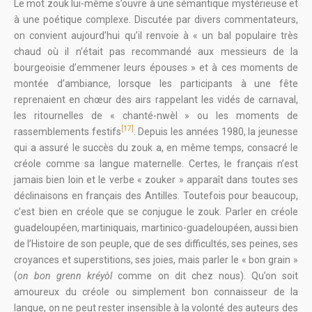
Le mot zouk lui-même s’ouvre à une sémantique mystérieuse et
à une poétique complexe. Discutée par divers commentateurs,
on convient aujourd’hui qu’il renvoie à « un bal populaire très
chaud où il n’était pas recommandé aux messieurs de la
bourgeoisie d’emmener leurs épouses » et à ces moments de
montée d’ambiance, lorsque les participants à une fête
reprenaient en chœur des airs rappelant les vidés de carnaval,
les ritournelles de « chanté-nwèl » ou les moments de
[17]
rassemblements festifs
. Depuis les années 1980, la jeunesse
qui a assuré le succès du zouk a, en même temps, consacré le
créole comme sa langue maternelle. Certes, le français n’est
jamais bien loin et le verbe « zouker » apparaît dans toutes ses
déclinaisons en français des Antilles. Toutefois pour beaucoup,
c’est bien en créole que se conjugue le zouk. Parler en créole
guadeloupéen, martiniquais, martinico-guadeloupéen, aussi bien
de l’Histoire de son peuple, que de ses difficultés, ses peines, ses
croyances et superstitions, ses joies, mais parler le « bon grain »
(
on bon grenn kréyòl
comme on dit chez nous). Qu’on soit
amoureux du créole ou simplement bon connaisseur de la
langue, on ne peut rester insensible à la volonté des auteurs des