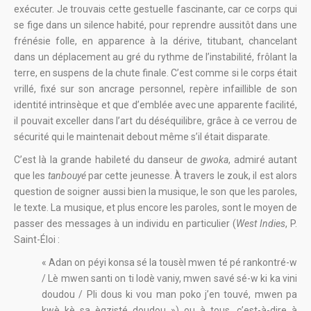
exécuter. Je trouvais cette gestuelle fascinante, car ce corps qui
se fige dans un silence habité, pour reprendre aussitôt dans une
frénésie folle, en apparence à la dérive, titubant, chancelant
dans un déplacement au gré du rythme de l’instabilité, frôlant la
terre, en suspens de la chute finale. C’est comme si le corps était
vrillé, fixé sur son ancrage personnel, repère infaillible de son
identité intrinsèque et que d’emblée avec une apparente facilité,
il pouvait exceller dans l’art du déséquilibre, grâce à ce verrou de
sécurité qui le maintenait debout même s’il était disparate.
C’est là la grande habileté du danseur de
gwoka
, admiré autant
que les
tanbouyé
par cette jeunesse. À travers le zouk, il est alors
question de soigner aussi bien la musique, le son que les paroles,
le texte. La musique, et plus encore les paroles, sont le moyen de
passer des messages à un individu en particulier (
West Indies
, P.
Saint-Éloi :
« Adan on péyi konsa sé la tousèl mwen té pé rankontré-w
/ Lè mwen santi on ti lodè vaniy, mwen savé sé-w ki ka vini
doudou / Pli dous ki vou man poko j’en touvé, mwen pa
kwè kè sa ègzisté doudou ») ou à tous, c’est-à-dire à