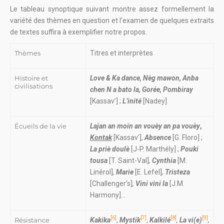
Le tableau synoptique suivant montre assez formellement la
variété des thèmes en question et l’examen de quelques extraits
de textes suffira à exemplifier notre propos.
Thèmes
Titres et interprètes
Histoire et
Love & Ka dance,
Nèg mawon, Anba
civilisations
chen N a bato la, Gorée, Pombiray
[Kassav’]
;
L’inité
[Nadey]
Écueils de la vie
Lajan
an moin an vouèy an pa vouèy
,
Kontak
[Kassav’],
Absence
[G. Floro] ;
La priè doulè
[J-P. Marthély] ;
Pouki
tousa
[T. Saint-Val]
,
Cynthia
[M.
Linérol]
,
Marie
[E. Lefel]
,
Tristeza
[Challenger’s]
,
Vini vini la
[J.M.
Harmony]
…
[6]
[7]
[8]
[9]
Résistance
Kakika
,
Mystik
,
Kalkilé
,
La vi(e)
,