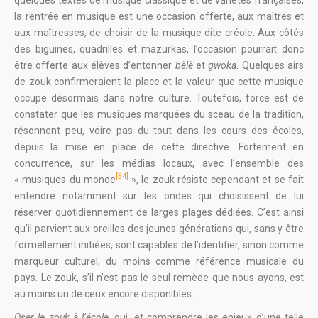
quelques textes de musique classique et de variétés françaises,
la rentrée en musique est une occasion offerte, aux maîtres et
aux maîtresses, de choisir de la musique dite créole. Aux côtés
des biguines, quadrilles et mazurkas, l’occasion pourrait donc
être offerte aux élèves d’entonner
bèlè
et
gwoka
. Quelques airs
de zouk confirmeraient la place et la valeur que cette musique
occupe désormais dans notre culture. Toutefois, force est de
constater que les musiques marquées du sceau de la tradition,
résonnent peu, voire pas du tout dans les cours des écoles,
depuis la mise en place de cette directive. Fortement en
concurrence, sur les médias locaux, avec l’ensemble des
[54]
« musiques du monde
», le zouk résiste cependant et se fait
entendre notamment sur les ondes qui choisissent de lui
réserver quotidiennement de larges plages dédiées. C’est ainsi
qu’il parvient aux oreilles des jeunes générations qui, sans y être
formellement initiées, sont capables de l’identifier, sinon comme
marqueur culturel, du moins comme référence musicale du
pays. Le zouk, s’il n’est pas le seul remède que nous ayons, est
au moins un de ceux encore disponibles.
Oser le zouk à l’école
, oui, et comprendre les enjeux d’une telle