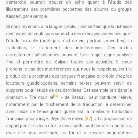
démarche pourrait trouver un écho quant à l’étude des
illustrations des premières pochettes des albums du groupe
Kassav’, par exemple.
Si nous revenons à la langue créole, il est certain que la richesse
des textes de zouk nous conduit à des exercices variés tels que :
l’étude textuelle (poétique, récit de vie, portrait, proverbes), la
traduction, le traitement des interférences. Des textes
correctement sélectionnés peuvent faire l’objet d’une analyse
fine et permettre de réaliser toutes ces activités. Si nous
prenons le cas des interférences qui, nous le rappelons, sont le
produit de la proximité des langues française et créole chez les
locuteurs guadeloupéens, certains textes peuvent servir de
supports pour l’étude de ces dernières. Cet exemple pris dans la
[36]
chanson «
Tiré
moin la
» de Kassav’
peut conduire l’élève,
notamment par le truchement de la traduction, à déterminer
avec l’aide de l’enseignant quelle est la meilleure traduction
française pour
« lèspri dèyè do an mwen
[37]
.
» La proposition de
départ peut très bien être : « des esprits sont derrière mon dos »,
mais elle sera améliorée au fur et à mesure pour obtenir