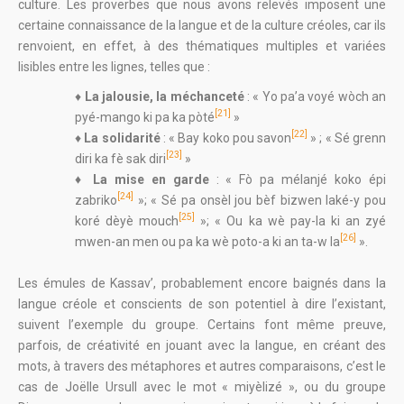
culture. Les proverbes que nous avons relevés imposent une
certaine connaissance de la langue et de la culture créoles, car ils
renvoient, en effet, à des thématiques multiples et variées
lisibles entre les lignes, telles que :
♦
La jalousie, la méchanceté
: « Yo pa’a voyé wòch an
[21]
pyé-mango ki pa ka pòté
»
[22]
♦
La solidarité
: « Bay koko pou savon
» ; « Sé grenn
[23]
diri ka fè sak diri
»
♦ La mise en garde
: « Fò pa mélanjé koko épi
[24]
zabriko
»; « Sé pa onsèl jou bèf bizwen laké-y pou
[25]
koré dèyè mouch
»; « Ou ka wè pay-la ki an zyé
[26]
mwen-an men ou pa ka wè poto-a ki an ta-w la
».
Les émules de Kassav’, probablement encore baignés dans la
langue créole et conscients de son potentiel à dire l’existant,
suivent l’exemple du groupe. Certains font même preuve,
parfois, de créativité en jouant avec la langue, en créant des
mots, à travers des métaphores et autres comparaisons, c’est le
cas de Joëlle Ursull avec le mot « miyèlizé », ou du groupe