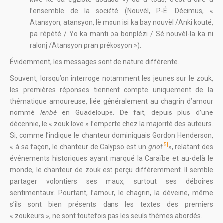
l’ensemble de la société (Nouvèl, P-É. Décimus, «
Atansyon, atansyon, lè moun isi ka bay nouvèl /Anki kouté,
pa répété / Yo ka manti pa bonplézi / Sé nouvèl-la ka ni
ralonj /Atansyon pran prékosyon »).
Évidemment, les messages sont de nature différente.
Souvent, lorsqu’on interroge notamment les jeunes sur le zouk,
les premières réponses tiennent compte uniquement de la
thématique amoureuse, liée généralement au chagrin d’amour
nommé
lenbé
en Guadeloupe. De fait, depuis plus d’une
décennie, le « zouk love » l’emporte chez la majorité des auteurs.
Si, comme l’indique le chanteur dominiquais Gordon Henderson,
[5]
« à sa façon, le chanteur de Calypso est un
griot
», relatant des
événements historiques ayant marqué la Caraïbe et au-delà le
monde, le chanteur de zouk est perçu différemment. Il semble
partager volontiers ses maux, surtout ses déboires
sentimentaux. Pourtant, l’amour, le chagrin, la déveine, même
s’ils sont bien présents dans les textes des premiers
« zoukeurs », ne sont toutefois pas les seuls thèmes abordés.