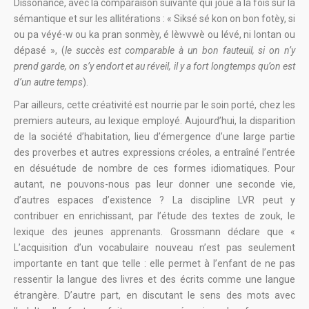
Dissonance, avec la comparaison suivante qui joue à la fois sur la
sémantique et sur les allitérations : « Siksé sé kon on bon fotèy, si
ou pa véyé-w ou ka pran sonmèy, é lèwvwè ou lévé, ni lontan ou
dépasé », (
le succès est comparable à un bon fauteuil, si on n’y
prend garde, on s’y endort et au réveil, il y a fort longtemps qu’on est
d’un autre temps
).
Par ailleurs, cette créativité est nourrie par le soin porté, chez les
premiers auteurs, au lexique employé. Aujourd’hui, la disparition
de la société d’habitation, lieu d’émergence d’une large partie
des proverbes et autres expressions créoles, a entraîné l’entrée
en désuétude de nombre de ces formes idiomatiques. Pour
autant, ne pouvons-nous pas leur donner une seconde vie,
d’autres espaces d’existence ? La discipline LVR peut y
contribuer en enrichissant, par l’étude des textes de zouk, le
lexique des jeunes apprenants. Grossmann déclare que «
L’acquisition d’un vocabulaire nouveau n’est pas seulement
importante en tant que telle : elle permet à l’enfant de ne pas
ressentir la langue des livres et des écrits comme une langue
étrangère. D’autre part, en discutant le sens des mots avec