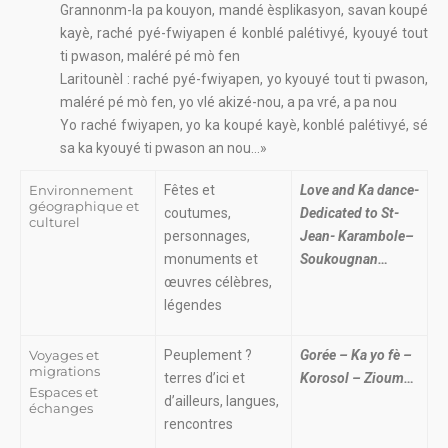
Grannonm-la pa kouyon, mandé èsplikasyon, savan koupé
kayè, raché pyé-fwiyapen é konblé palétivyé, kyouyé tout
ti pwason, maléré pé mò fen
Laritounèl : raché pyé-fwiyapen, yo kyouyé tout ti pwason,
maléré pé mò fen, yo vlé akizé-nou, a pa vré, a pa nou
Yo raché fwiyapen, yo ka koupé kayè, konblé palétivyé, sé
sa ka kyouyé ti pwason an nou…»
Environnement
Fêtes et
Love and Ka dance-
géographique et
coutumes,
Dedicated to St-
culturel
personnages,
Jean- Karambole–
monuments et
Soukougnan…
œuvres célèbres,
légendes
Voyages et
Peuplement ?
Gorée – Ka yo fè –
migrations
terres d’ici et
Korosol – Zioum…
Espaces et
d’ailleurs, langues,
échanges
rencontres