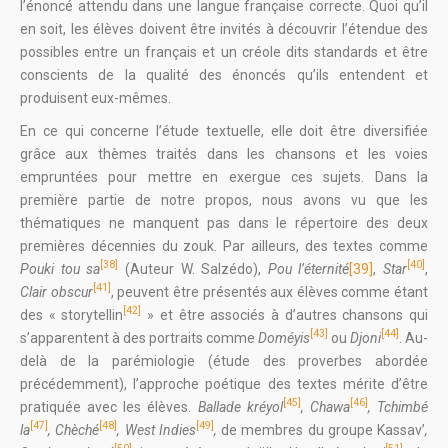
l’énoncé attendu dans une langue française correcte. Quoi qu’il
en soit, les élèves doivent être invités à découvrir l’étendue des
possibles entre un français et un créole dits standards et être
conscients de la qualité des énoncés qu’ils entendent et
produisent eux-mêmes.
En ce qui concerne l’étude textuelle, elle doit être diversifiée
grâce aux thèmes traités dans les chansons et les voies
empruntées pour mettre en exergue ces sujets. Dans la
première partie de notre propos, nous avons vu que les
thématiques ne manquent pas dans le répertoire des deux
premières décennies du zouk. Par ailleurs, des textes comme
[38]
[40]
Pouki tou sa
(Auteur W. Salzédo),
Pou l’éternité
[39]
,
Star
,
[41]
Clair
obscur
, peuvent être présentés aux élèves comme étant
[42]
des « storytellin
» et être associés à d’autres chansons qui
[43]
[44]
s’apparentent à des portraits comme
Doméyis
ou
Djoni
. Au-
delà de la parémiologie (étude des proverbes abordée
précédemment), l’approche poétique des textes mérite d’être
[45]
[46]
pratiquée avec les élèves.
Ballade kréyol
, Chawa
, Tchimbé
[47]
[48]
[49]
la
, Chèché
, West Indies
,
de membres du groupe Kassav’
,