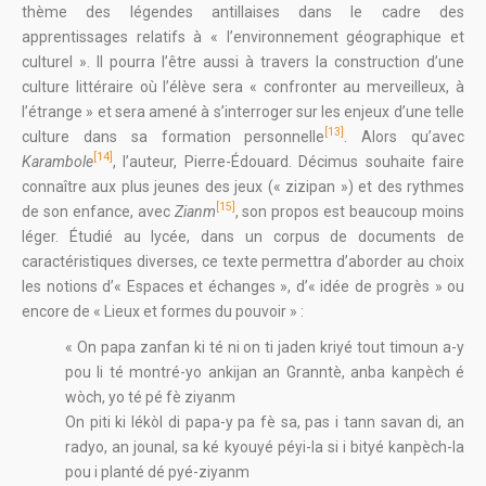
thème des légendes antillaises dans le cadre des
apprentissages relatifs à « l’environnement géographique et
culturel ». Il pourra l’être aussi à travers la construction d’une
culture littéraire où l’élève sera « confronter au merveilleux, à
l’étrange » et sera amené à s’interroger sur les enjeux d’une telle
[13]
culture dans sa formation personnelle
. Alors qu’avec
[14]
Karambole
, l’auteur, Pierre-Édouard. Décimus souhaite faire
connaître aux plus jeunes des jeux (« zizipan ») et des rythmes
[15]
de son enfance, avec
Zianm
, son propos est beaucoup moins
léger. Étudié au lycée, dans un corpus de documents de
caractéristiques diverses, ce texte permettra d’aborder au choix
les notions d’« Espaces et échanges », d’« idée de progrès » ou
encore de « Lieux et formes du pouvoir » :
« On papa zanfan ki té ni on ti jaden kriyé tout timoun a-y
pou li té montré-yo ankijan an Granntè, anba kanpèch é
wòch, yo té pé fè ziyanm
On piti ki lékòl di papa-y pa fè sa, pas i tann savan di, an
radyo, an jounal, sa ké kyouyé péyi-la si i bityé kanpèch-la
pou i planté dé pyé-ziyanm