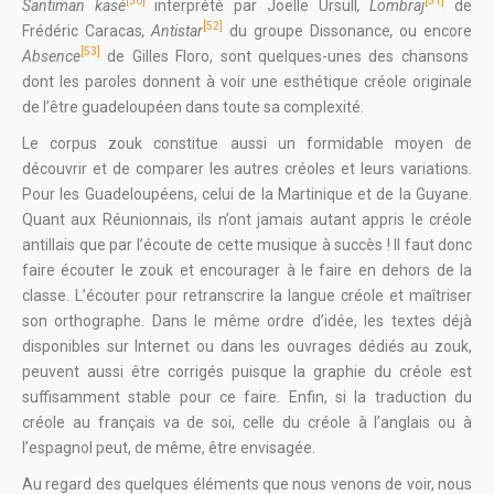
[50]
[51]
Santiman kasé
interprété par Joëlle Ursull
, Lombraj
de
[52]
Frédéric Caracas
, Antistar
du groupe Dissonance
,
ou encore
[53]
Absence
de Gilles Floro, sont quelques-unes des chansons
dont les paroles donnent à voir une esthétique créole originale
de l’être guadeloupéen dans toute sa complexité.
Le corpus zouk constitue aussi un formidable moyen de
découvrir et de comparer les autres créoles et leurs variations.
Pour les Guadeloupéens, celui de la Martinique et de la Guyane.
Quant aux Réunionnais, ils n’ont jamais autant appris le créole
antillais que par l’écoute de cette musique à succès ! Il faut donc
faire écouter le zouk et encourager à le faire en dehors de la
classe. L’écouter pour retranscrire la langue créole et maîtriser
son orthographe. Dans le même ordre d’idée, les textes déjà
disponibles sur Internet ou dans les ouvrages dédiés au zouk,
peuvent aussi être corrigés puisque la graphie du créole est
suffisamment stable pour ce faire. Enfin, si la traduction du
créole au français va de soi, celle du créole à l’anglais ou à
l’espagnol peut, de même, être envisagée.
Au regard des quelques éléments que nous venons de voir, nous