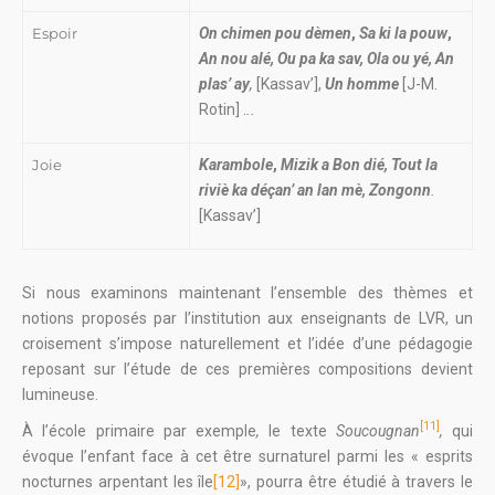
Espoir
On chimen pou dèmen
,
Sa ki la pouw
,
An nou alé, Ou pa ka sav, Ola ou yé, An
plas’ ay
,
[Kassav’],
Un homme
[J-M.
Rotin] .
..
Joie
Karambole
,
Mizik a Bon dié, Tout la
riviè ka déçan’ an lan mè, Zongonn
.
[Kassav’]
Si nous examinons maintenant l’ensemble des thèmes et
notions proposés par l’institution aux enseignants de LVR, un
croisement s’impose naturellement et l’idée d’une pédagogie
reposant sur l’étude de ces premières compositions devient
lumineuse.
[11]
À l’école primaire par exemple
,
le texte
Soucougnan
,
qui
évoque l’enfant face à cet être surnaturel parmi les « esprits
nocturnes arpentant les île
[12]
», pourra être étudié à travers le