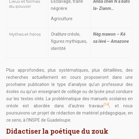
Lieux et formes
Esclavage, traite
Anba chen N a bato
du pouvoir
négrière
la- Zianm…
Agriculture
Mythes et héros
Oraliture
créole,
Nèg mawon – Ké
figures mythiques,
sa lévé – Amazone
identité
Plus approfondies, plus systématiques, plus détaillées, des
recherches actuellement en cours proposeront dans une
prochaine publication le type d’analyse qu’un professeur des
écoles ou qu’un enseignant de collège ou de lycée peut conduire
sur les textes cités. La problématique des manuels scolaires en
[16]
créole est abordée dans d’autres travaux
, et nous
poursuivons un projet de rédaction de matériel pédagogique, en
ce sens, à l’INSPE de Guadeloupe.
Didactiser la poétique du zouk