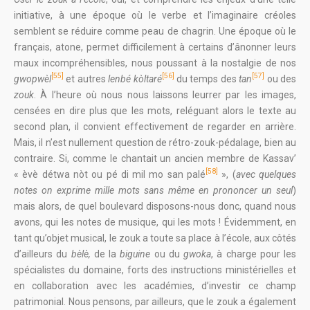
initiative, à une époque où le verbe et l’imaginaire créoles
semblent se réduire comme peau de chagrin. Une époque où le
français, atone, permet difficilement à certains d’ânonner leurs
maux incompréhensibles, nous poussant à la nostalgie de nos
[55]
[56]
[57]
gwopwèl
et autres
lenbé
kòltaré
du temps des
tan
ou des
zouk
. À l’heure où nous nous laissons leurrer par les images,
censées en dire plus que les mots, reléguant alors le texte au
second plan, il convient effectivement de regarder en arrière.
Mais, il n’est nullement question de rétro-zouk-pédalage, bien au
contraire. Si, comme le chantait un ancien membre de Kassav’
[58]
« èvè détwa nòt ou pé di mil mo san palé
», (
avec
quelques
notes on exprime mille mots sans même en prononcer un seul
)
mais alors, de quel boulevard disposons-nous donc, quand nous
avons, qui les notes de musique, qui les mots ! Évidemment, en
tant qu’objet musical, le zouk a toute sa place à l’école, aux côtés
d’ailleurs du
bèlè,
de la
biguine
ou du
gwoka
, à charge pour les
spécialistes du domaine, forts des instructions ministérielles et
en collaboration avec les académies, d’investir ce champ
patrimonial. Nous pensons, par ailleurs, que le zouk a également