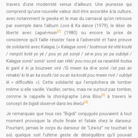
travers d’une modernité venue d’ailleurs. Une jeunesse qui
comprend qu’une nouvelle valeur doit être accordée à la culture,
avec notamment le
gwoka
et le
mas
du carnaval qu’on retrouve
par exemple dans l’album
Love &
Ka
dance
(1979), le désir de
[2]
liberté avec
Lagué-moin
(1980) ou encore la prise de
conscience qu’il faille résister face à l’adversité et faire preuve
de solidarité avec
Kalagia
, («
Kalagya soné / toutmoun ké rété kouté
/ nenpòt koté yo yé / pou yo pé sonjé / sé-w pou yo pa oubliyé /
Kalagya soné/ soné/ soné san rété/ pou nou pé sa rasanblé toutsa
ki garé é ki ja bouzwen viré /Si mwen ka di-w soné /sé pas an
rimaké/ ki lè an ka soufè /sé ou an ka kouté pou mwen rivé / oubliyé
lé « difficultés
»). Cette solidarité qui l’empêchera de tomber
même si elle vacille. Vaciller, certes, mais ne surtout pas tomber,
[3]
comme le rappelle la chorégraphe Léna Blou
à travers le
[4]
concept de
bigidi
observé dans les
léwòz
:
Je remarquais que tous ces “Bigidi” conjugués pouvaient à tout
moment provoquer la chute finale et fatale chez le danseur.
Pourtant, jamais le corps du danseur de “Léwòz” ne touchait le
sol, quelque soit l’ultime geste de déséquilibre qu’il pouvait