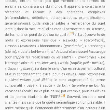
l’adulte, l’enfant ne fait pas que mémoriser des formes, ou
enrichir sa connaissance du monde. Il apprend à construire la
référence et recourt à des opérations complexes
(reformulations, définitions paraphrastiques, exemplifications,
généralisations), outils indispensables à l’émergence du sujet
lecteur, dans la mesure où elles vont lui permettre aussi, à terme,
[27]
de formuler un point de vue sur ce qu’il lit
». La découverte de
mots et expressions tels que « alawoulib » (
décontracté
),
« mabo » (
marraine
), « bònmanman » (
grand-mère
), « brenheng »
(
stérile
), « balata bèl-bwa » (
nerf de bœuf utilisé durant l’esclavage
pour frapper les récalcitrants ou les fautifs
), « pyé-fomajé » (le
fromager, arbre aux
soukounyan
), « woki» (
roquille, petite mesure
),
« Gaba » (
gabarre
), ira dans le sens d’un éclaircissement culturel
et d’un enrichissement lexical pour les élèves. Dans l’expression
«
pisimé vakans pasé lékòl »,
le sens augmentatif du terme
comparatif « pasé », à savoir « de loin » (
je préfère de loin les
vacances à l’école
), ne va plus de soi, par exemple, pour les élèves
[28]
et les jeunes étudiants de l’INSPÉ
. Souvent, les mots sont
chantés mais sans que la quête sémantique soit un préalable. Il
arrive même qu’ils s’entendent différemment d’un locuteur à un